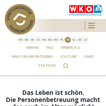
Skip to main content
Toggle 
DE
EN
SK
CZ
HU
BG
RO
PL
HR
SL
UK
LV
AWARD
FAQ
FIRMEN A-Z
WKO ONLINE RATGEBER
YOUTUBE
LINKS
STATISTIK
Das Leben ist schön.
Die Personenbetreuung macht