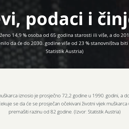
vi, podaci i čin
eženo 14,9 % osoba od 65 godina starosti ili više, a do 20
jenilo da će do 2030. godine više od 23 % stanovništva biti 
Statistik Austria)
 muškarca iznosio je prosječno 72,2 godine u 1990. godini, a
kuje se da će se prosječan očekivani životni vijek muškarca u 
premašiti razinu od 82 godine. (Izvor: Statistik Austria)