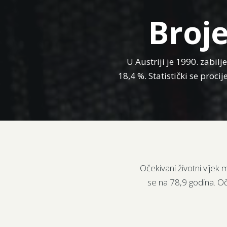
Broje
U Austriji je 1990. zabilj
18,4 %. Statistički se proci
Očekivani životni vijek
se na 78,9 godina. Oče