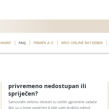
AWARD
FAQ
FIRMEN A-Z
WKO ONLINE RATGEBER
privremeno nedostupan ili
spriječen?
Samostalni skrbnici obvezni su izvršiti ugovorene zadaće.
Ako su u tome spriječeni ili žele uzeti godišnji odmor,