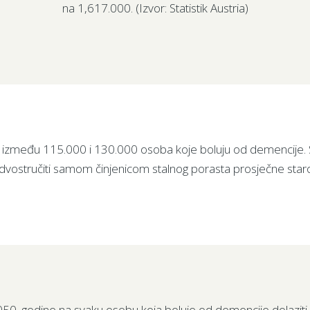
na 1,617.000. (Izvor: Statistik Austria)
ivi između 115.000 i 130.000 osoba koje boluju od demencije. S
udvostručiti samom činjenicom stalnog porasta prosječne staro
50. godine na svaku osobu koja boluje od demencije dolazit