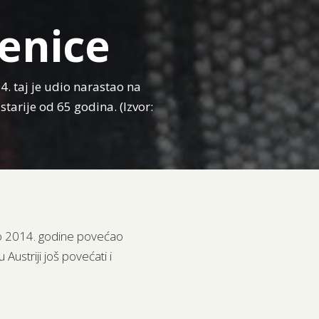
jenice
14. taj je udio narastao na
starije od 65 godina. (Izvor:
 do 2014. godine povećao
Austriji još povećati i