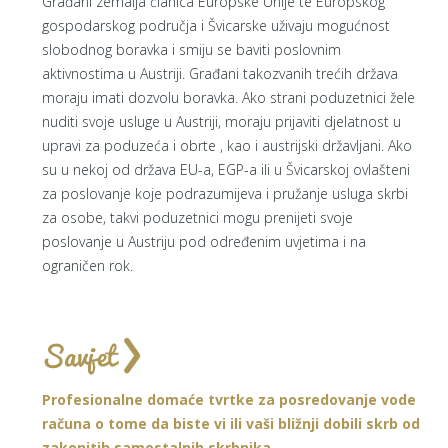
Građani zemalja članica Europske Unije te Europskog
gospodarskog područja i Švicarske uživaju mogućnost
slobodnog boravka i smiju se baviti poslovnim
aktivnostima u Austriji. Građani takozvanih trećih država
moraju imati dozvolu boravka. Ako strani poduzetnici žele
nuditi svoje usluge u Austriji, moraju prijaviti djelatnost u
upravi za poduzeća i obrte , kao i austrijski državljani. Ako
su u nekoj od država EU-a, EGP-a ili u Švicarskoj ovlašteni
za poslovanje koje podrazumijeva i pružanje usluga skrbi
za osobe, takvi poduzetnici mogu prenijeti svoje
poslovanje u Austriju pod određenim uvjetima i na
ograničen rok.
Profesionalne domaće tvrtke za posredovanje vode
računa o tome da biste vi ili vaši bližnji dobili skrb od
zakonitih samostalnih skrbnika.