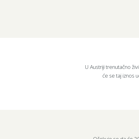
U Austriji trenutačno ž
će se taj iznos 
Očekuje se da će 20