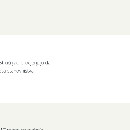
tručnjaci procjenjuju da
sti stanovništva.
i 17 radno sposobnih