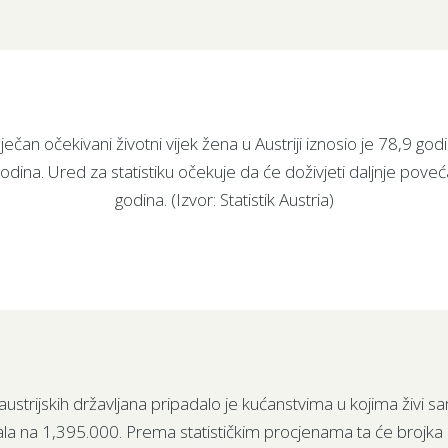
ječan očekivani životni vijek žena u Austriji iznosio je 78,9 go
dina. Ured za statistiku očekuje da će doživjeti daljnje poveć
godina. (Izvor: Statistik Austria)
strijskih državljana pripadalo je kućanstvima u kojima živi s
la na 1,395.000. Prema statističkim procjenama ta će brojka 