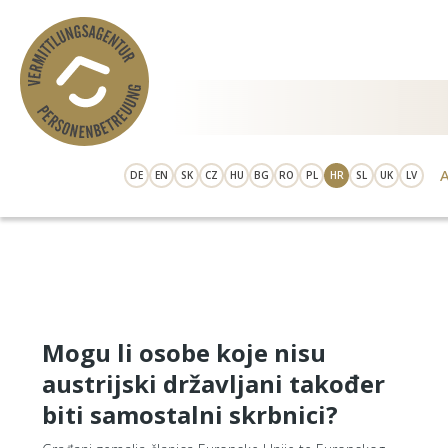
Skip to main content
DE
EN
SK
CZ
HU
BG
RO
PL
HR
SL
UK
LV
Mogu li osobe koje nisu
austrijski državljani također
biti samostalni skrbnici?