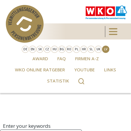
Skip to main content
Toggle 
DE
EN
SK
CZ
HU
BG
RO
PL
HR
SL
UK
LV
AWARD
FAQ
FIRMEN A-Z
WKO ONLINE RATGEBER
YOUTUBE
LINKS
STATISTIK
Enter your keywords