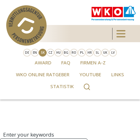
Skip to main content
Toggle 
DE
EN
SK
CZ
HU
BG
RO
PL
HR
SL
UK
LV
AWARD
FAQ
FIRMEN A-Z
WKO ONLINE RATGEBER
YOUTUBE
LINKS
STATISTIK
Enter your keywords