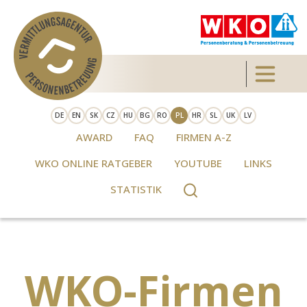
Skip to main content
Toggle 
DE
EN
SK
CZ
HU
BG
RO
PL
HR
SL
UK
LV
AWARD
FAQ
FIRMEN A-Z
WKO ONLINE RATGEBER
YOUTUBE
LINKS
STATISTIK
WKO-Firmen