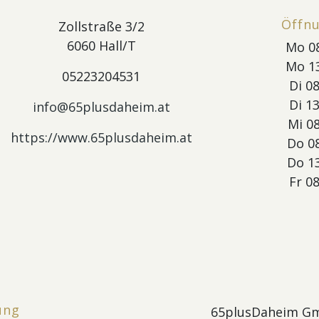
Öffn
Zollstraße 3/2
6060 Hall/T
Mo 08
Mo 13
05223204531
Di 08
Di 13
info@65plusdaheim.at
Mi 08
https://www.65plusdaheim.at
Do 08
Do 13
Fr 08
ung
65plusDaheim G