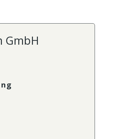
im GmbH
ung