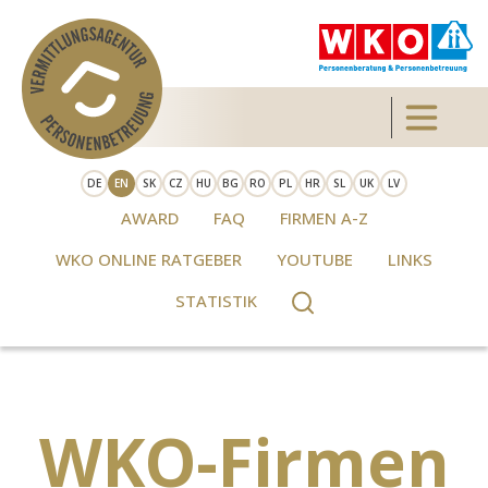
Skip to main content
Toggle 
DE
EN
SK
CZ
HU
BG
RO
PL
HR
SL
UK
LV
AWARD
FAQ
FIRMEN A-Z
WKO ONLINE RATGEBER
YOUTUBE
LINKS
STATISTIK
WKO-Firmen