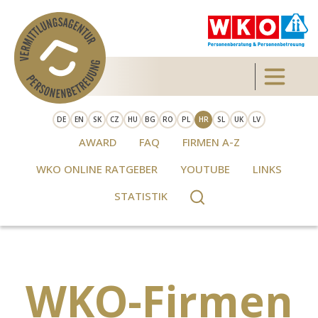
Skip to main content
Toggle 
DE
EN
SK
CZ
HU
BG
RO
PL
HR
SL
UK
LV
AWARD
FAQ
FIRMEN A-Z
WKO ONLINE RATGEBER
YOUTUBE
LINKS
STATISTIK
WKO-Firmen