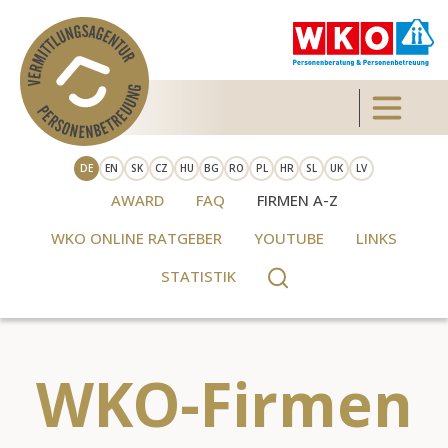
Direkt zum Inhalt
Toggle 
DE
EN
SK
CZ
HU
BG
RO
PL
HR
SL
UK
LV
AWARD
FAQ
FIRMEN A-Z
WKO ONLINE RATGEBER
YOUTUBE
LINKS
STATISTIK
WKO-Firmen