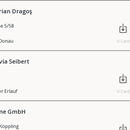
rian Dragoş
e 5/58
 Donau
V-Card
via Seibert
er Erlauf
V-Card
line GmbH
Köppling