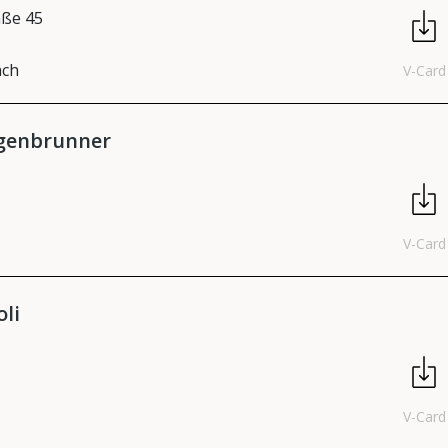
aße 45
ach
V-Card
igenbrunner
V-Card
oli
V-Card