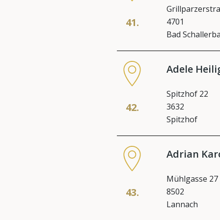
Grillparzerstr
41.
4701
Bad Schallerb
Adele Heil
Spitzhof 22
42.
3632
Spitzhof
Adrian Kar
Mühlgasse 27
43.
8502
Lannach