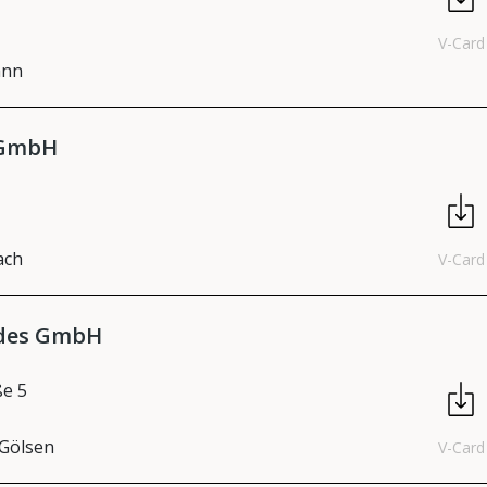
V-Card
ann
 GmbH
ach
V-Card
ides GmbH
ße 5
 Gölsen
V-Card