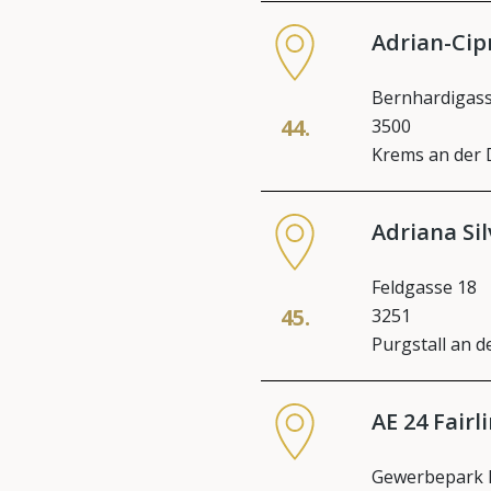
Adrian-Cip
Bernhardigass
44.
3500
Krems an der
Adriana Sil
Feldgasse 18
45.
3251
Purgstall an d
AE 24 Fair
Gewerbepark 