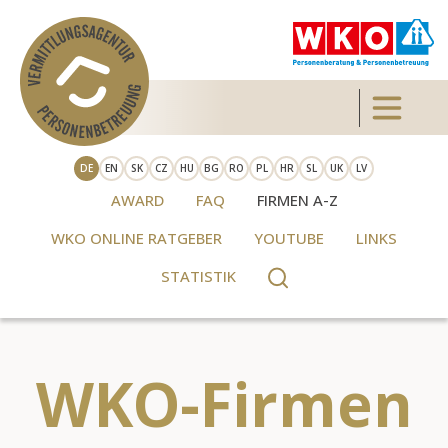
Direkt zum Inhalt
Toggle 
DE
EN
SK
CZ
HU
BG
RO
PL
HR
SL
UK
LV
AWARD
FAQ
FIRMEN A-Z
WKO ONLINE RATGEBER
YOUTUBE
LINKS
STATISTIK
WKO-Firmen