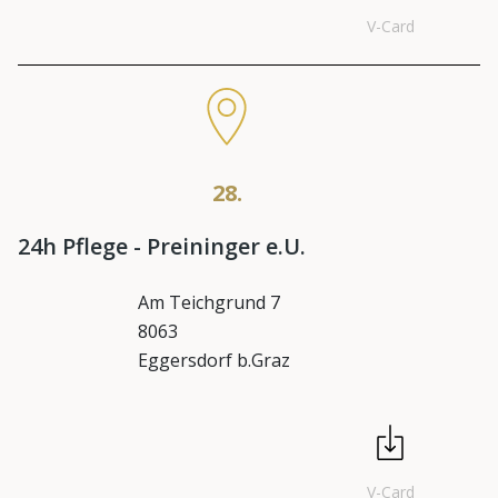
V-Card
28.
24h Pflege - Preininger e.U.
Am Teichgrund 7
8063
Eggersdorf b.Graz
V-Card