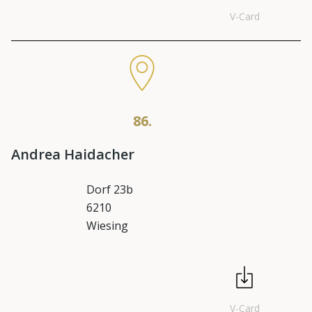
V-Card
86.
Andrea Haidacher
Dorf 23b
6210
Wiesing
V-Card