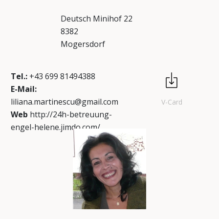
Deutsch Minihof 22
8382
Mogersdorf
Tel.:
+43 699 81494388
E-Mail:
liliana.martinescu@gmail.com
V-Card
Web
http://24h-betreuung-
engel-helene.jimdo.com/