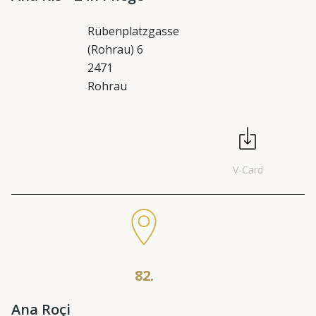
Rübenplatzgasse
(Rohrau) 6
2471
Rohrau
V-Card
82.
Ana Roçi