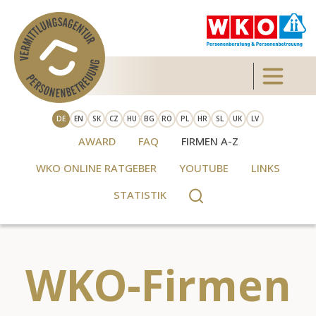
Direkt zum Inhalt
Toggle 
DE
EN
SK
CZ
HU
BG
RO
PL
HR
SL
UK
LV
AWARD
FAQ
FIRMEN A-Z
WKO ONLINE RATGEBER
YOUTUBE
LINKS
STATISTIK
WKO-Firmen