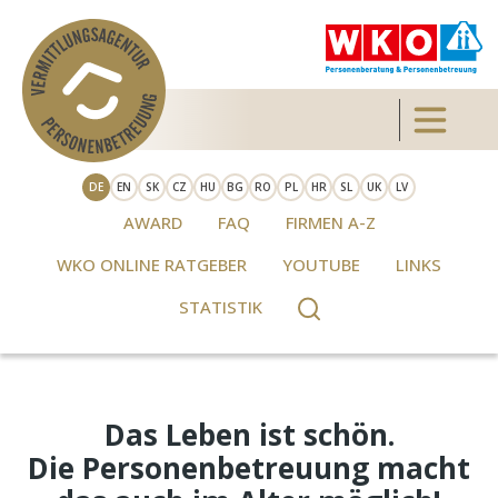
Direkt zum Inhalt
Toggle 
DE
EN
SK
CZ
HU
BG
RO
PL
HR
SL
UK
LV
AWARD
FAQ
FIRMEN A-Z
WKO ONLINE RATGEBER
YOUTUBE
LINKS
STATISTIK
Das Leben ist schön.
Die Personenbetreuung macht