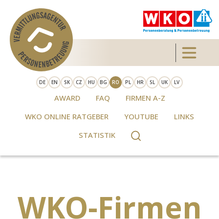
Skip to main content
Toggle 
DE
EN
SK
CZ
HU
BG
RO
PL
HR
SL
UK
LV
AWARD
FAQ
FIRMEN A-Z
WKO ONLINE RATGEBER
YOUTUBE
LINKS
STATISTIK
WKO-Firmen