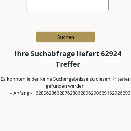
Ihre Suchabfrage liefert 62924
Treffer
Es konnten leider keine Suchergebnisse zu diesen Kriterien
gefunden werden.
Seitennummerierung
First page
Vorherige Seite
Page
Page
Page
Page
Page
Page
Page
Page
Aktue
« Anfang
‹‹
…
6285
6286
6287
6288
6289
6290
6291
6292
6293