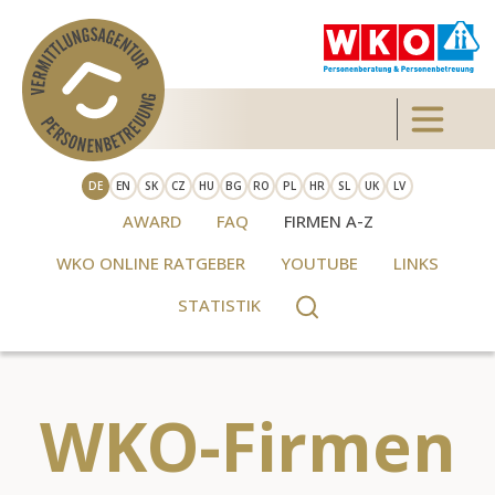
Direkt zum Inhalt
Toggle 
DE
EN
SK
CZ
HU
BG
RO
PL
HR
SL
UK
LV
AWARD
FAQ
FIRMEN A-Z
WKO ONLINE RATGEBER
YOUTUBE
LINKS
STATISTIK
WKO-Firmen