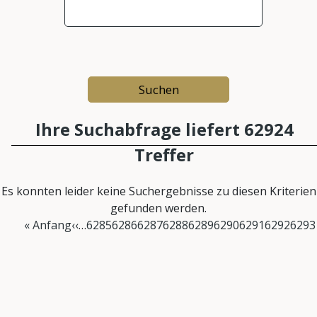
Ihre Suchabfrage liefert 62924
Treffer
Es konnten leider keine Suchergebnisse zu diesen Kriterien
gefunden werden.
Seitennummerierung
First page
Vorherige Seite
Page
Page
Page
Page
Page
Page
Page
Page
Aktue
« Anfang
‹‹
…
6285
6286
6287
6288
6289
6290
6291
6292
6293