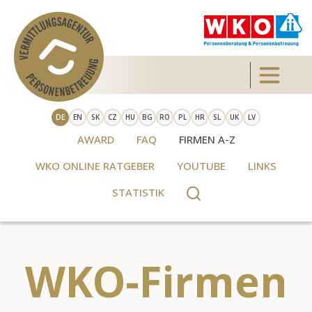
Direkt zum Inhalt
Toggle 
DE
EN
SK
CZ
HU
BG
RO
PL
HR
SL
UK
LV
AWARD
FAQ
FIRMEN A-Z
WKO ONLINE RATGEBER
YOUTUBE
LINKS
STATISTIK
WKO-Firmen