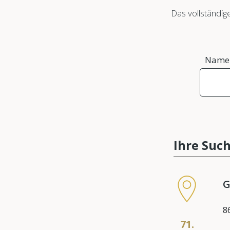
Das vollständig
Name
Ihre Such
G
8
71.