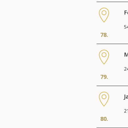
F
5
78.
M
2
79.
J
2
80.