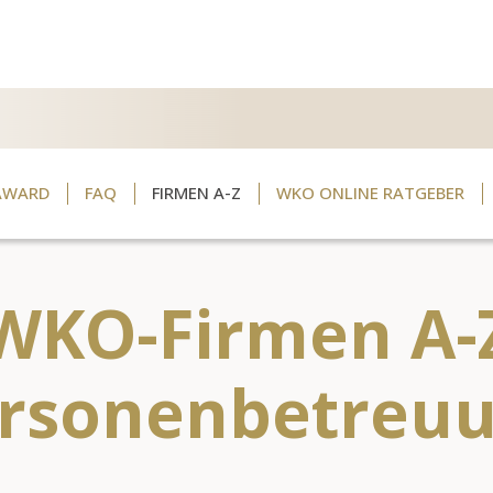
AWARD
FAQ
FIRMEN A-Z
WKO ONLINE RATGEBER
WKO-Firmen A-
rsonenbetreu