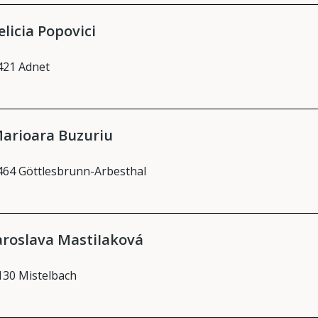
elicia Popovici
421 Adnet
arioara Buzuriu
464 Göttlesbrunn-Arbesthal
aroslava MastiIaková
130 Mistelbach