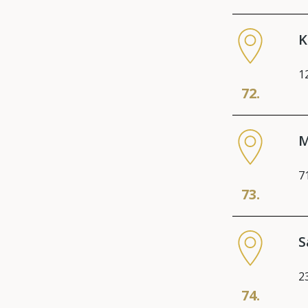
K
1
72.
M
7
73.
S
2
74.