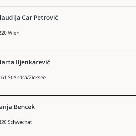
laudija Car Petrović
220 Wien
arta Iljenkarević
161 St.Andrä/Zicksee
anja Bencek
320 Schwechat