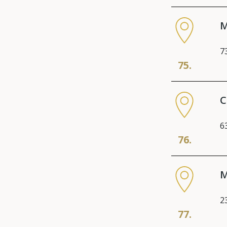
M
7
75.
C
6
76.
M
2
77.