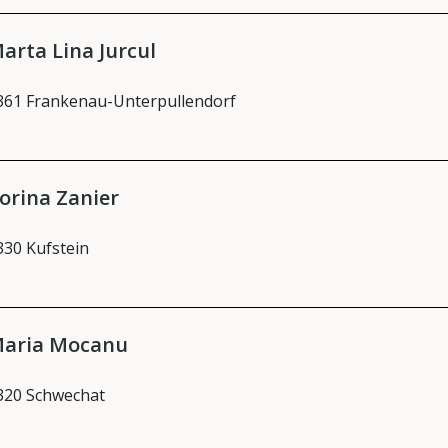
arta Lina Jurcul
361 Frankenau-Unterpullendorf
orina Zanier
330 Kufstein
aria Mocanu
320 Schwechat