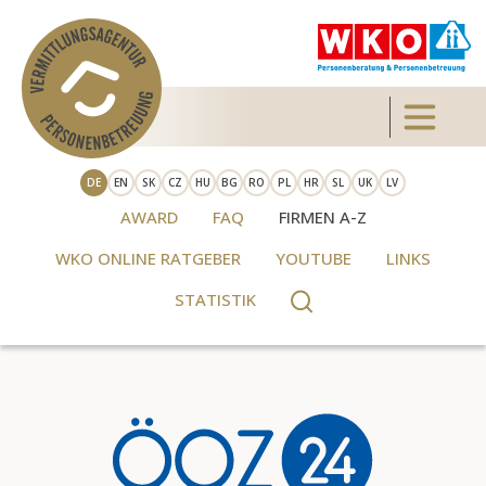
Direkt zum Inhalt
Toggle 
DE
EN
SK
CZ
HU
BG
RO
PL
HR
SL
UK
LV
AWARD
FAQ
FIRMEN A-Z
WKO ONLINE RATGEBER
YOUTUBE
LINKS
STATISTIK