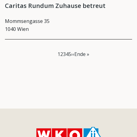
Caritas Rundum Zuhause betreut
Mommsengasse 35
1040 Wien
Seitennummerierung
Aktuelle Seite
Page
Page
Page
Page
Nächste Seite
Last page
1
2
3
4
5
››
Ende »