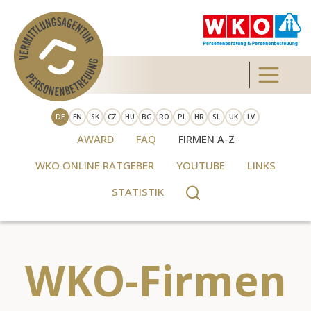
Direkt zum Inhalt
Toggle 
DE
EN
SK
CZ
HU
BG
RO
PL
HR
SL
UK
LV
AWARD
FAQ
FIRMEN A-Z
WKO ONLINE RATGEBER
YOUTUBE
LINKS
STATISTIK
WKO-Firmen