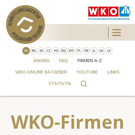
Direkt zum Inhalt
Toggle 
DE
EN
SK
CZ
HU
BG
RO
PL
HR
SL
UK
LV
AWARD
FAQ
FIRMEN A-Z
WKO ONLINE RATGEBER
YOUTUBE
LINKS
STATISTIK
WKO-Firmen