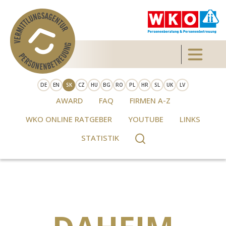
Skip to main content
Toggle 
DE
EN
SK
CZ
HU
BG
RO
PL
HR
SL
UK
LV
AWARD
FAQ
FIRMEN A-Z
WKO ONLINE RATGEBER
YOUTUBE
LINKS
STATISTIK