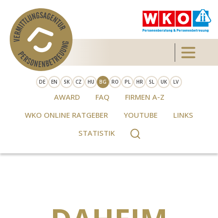
Skip to main content
Toggle 
DE
EN
SK
CZ
HU
BG
RO
PL
HR
SL
UK
LV
AWARD
FAQ
FIRMEN A-Z
WKO ONLINE RATGEBER
YOUTUBE
LINKS
STATISTIK