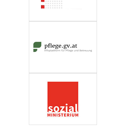
Wirtschaftskammer Österreich
Fachverband Personenberatung und
Personenbetreuung
Impressum
Datenschutzerklärung
Barrierefreiheit