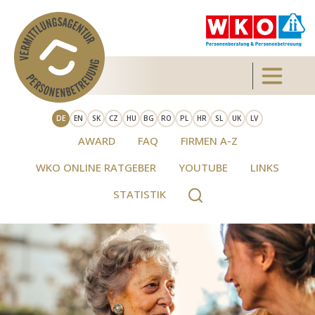
Direkt zum Inhalt
Toggle 
DE
EN
SK
CZ
HU
BG
RO
PL
HR
SL
UK
LV
AWARD
FAQ
FIRMEN A-Z
WKO ONLINE RATGEBER
YOUTUBE
LINKS
STATISTIK