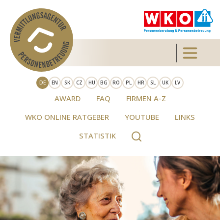
Direkt zum Inhalt
Toggle 
DE
EN
SK
CZ
HU
BG
RO
PL
HR
SL
UK
LV
AWARD
FAQ
FIRMEN A-Z
WKO ONLINE RATGEBER
YOUTUBE
LINKS
STATISTIK