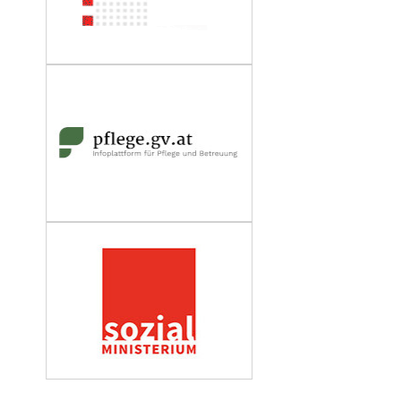
Wirtschaftskammer Österreich
Fachverband Personenberatung und
Personenbetreuung
Impressum
Datenschutzerklärung
Barrierefreiheit