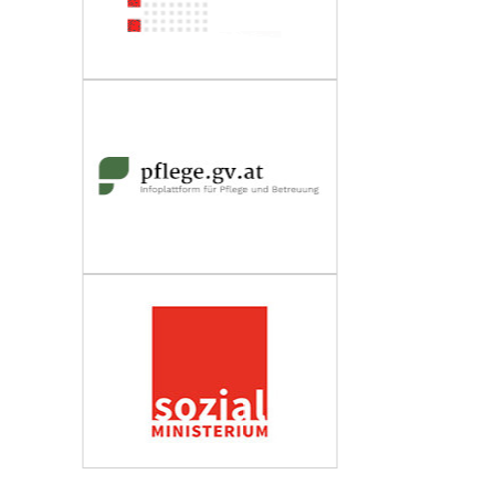
Wirtschaftskammer Österreich
Fachverband Personenberatung und
Personenbetreuung
Impressum
Datenschutzerklärung
Barrierefreiheit