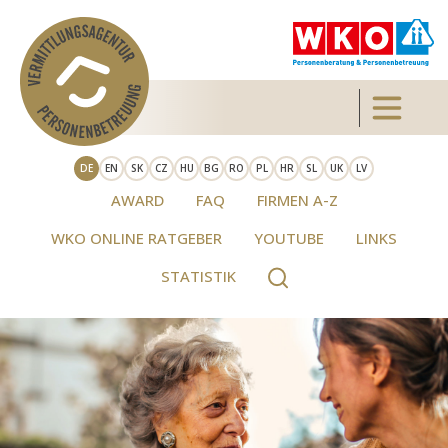
Direkt zum Inhalt
Toggle 
DE
EN
SK
CZ
HU
BG
RO
PL
HR
SL
UK
LV
AWARD
FAQ
FIRMEN A-Z
WKO ONLINE RATGEBER
YOUTUBE
LINKS
STATISTIK