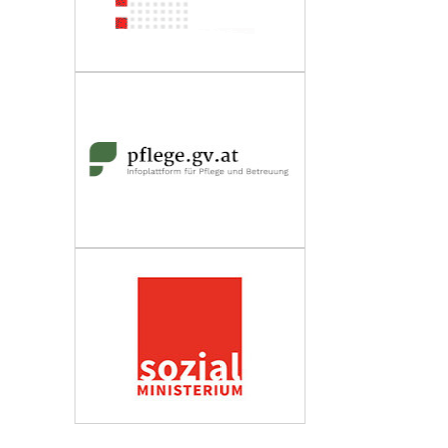
Wirtschaftskammer Österreich
Fachverband Personenberatung und
Personenbetreuung
Impressum
Datenschutzerklärung
Barrierefreiheit