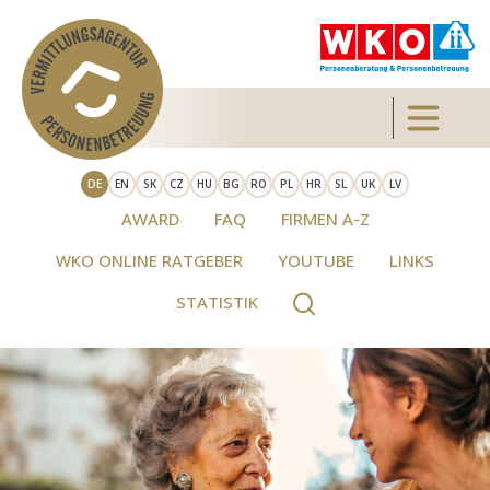
Direkt zum Inhalt
Toggle 
DE
EN
SK
CZ
HU
BG
RO
PL
HR
SL
UK
LV
AWARD
FAQ
FIRMEN A-Z
WKO ONLINE RATGEBER
YOUTUBE
LINKS
STATISTIK