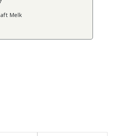
7
aft Melk