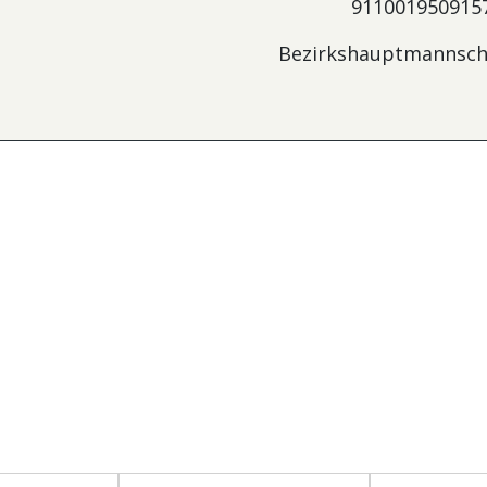
911001950915
Bezirkshauptmannsch