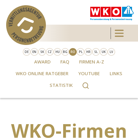
Skip to main content
Toggle 
DE
EN
SK
CZ
HU
BG
RO
PL
HR
SL
UK
LV
AWARD
FAQ
FIRMEN A-Z
WKO ONLINE RATGEBER
YOUTUBE
LINKS
STATISTIK
WKO-Firmen