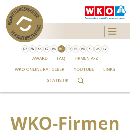
Skip to main content
Toggle 
DE
EN
SK
CZ
HU
BG
RO
PL
HR
SL
UK
LV
AWARD
FAQ
FIRMEN A-Z
WKO ONLINE RATGEBER
YOUTUBE
LINKS
STATISTIK
WKO-Firmen