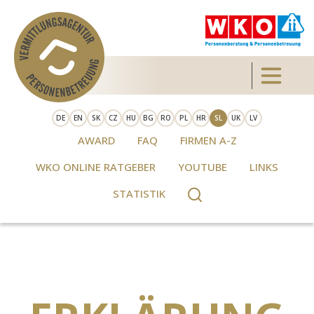
Skip to main content
Toggle 
DE
EN
SK
CZ
HU
BG
RO
PL
HR
SL
UK
LV
AWARD
FAQ
FIRMEN A-Z
WKO ONLINE RATGEBER
YOUTUBE
LINKS
STATISTIK