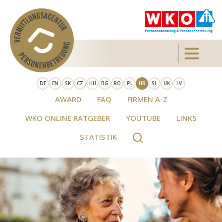
Skip to main content
Toggle 
DE
EN
SK
CZ
HU
BG
RO
PL
HR
SL
UK
LV
AWARD
FAQ
FIRMEN A-Z
WKO ONLINE RATGEBER
YOUTUBE
LINKS
STATISTIK