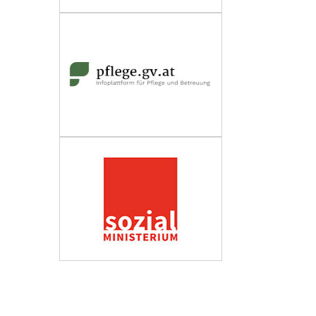
Wirtschaftskammer Österreich
Fachverband Personenberatung und
Personenbetreuung
Impressum
Datenschutzerklärung
Barrierefreiheit