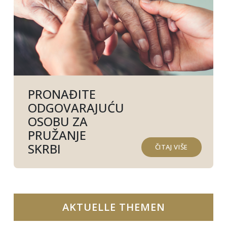
PRONAĐITE
ODGOVARAJUĆU
OSOBU ZA
PRUŽANJE
SKRBI
ČITAJ VIŠE
AKTUELLE THEMEN