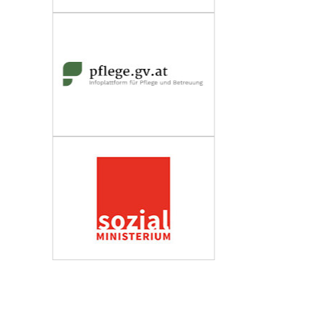
Wirtschaftskammer Österreich
Fachverband Personenberatung und
Personenbetreuung
Impressum
Datenschutzerklärung
Barrierefreiheit