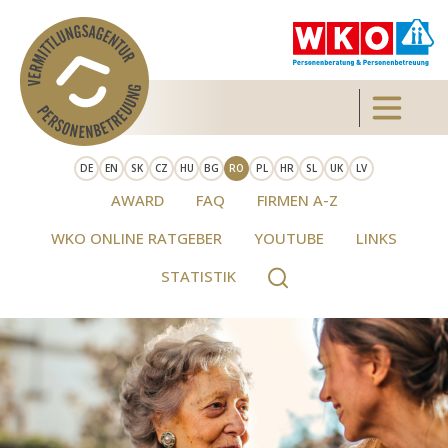
Skip to main content
Toggle 
DE
EN
SK
CZ
HU
BG
RO
PL
HR
SL
UK
LV
AWARD
FAQ
FIRMEN A-Z
WKO ONLINE RATGEBER
YOUTUBE
LINKS
STATISTIK