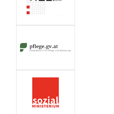
Wirtschaftskammer Österreich
Fachverband Personenberatung und
Personenbetreuung
Impressum
Datenschutzerklärung
Barrierefreiheit