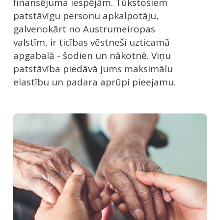
finansējuma iespējām. Tūkstošiem
patstāvīgu personu apkalpotāju,
galvenokārt no Austrumeiropas
valstīm, ir ticības vēstneši uzticamā
apgabalā - šodien un nākotnē. Viņu
patstāvība piedāvā jums maksimālu
elastību un padara aprūpi pieejamu.