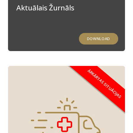
Aktuālais Žurnāls
DOWNLOAD
ĀRKĀRTAS SITUĀCIJAS