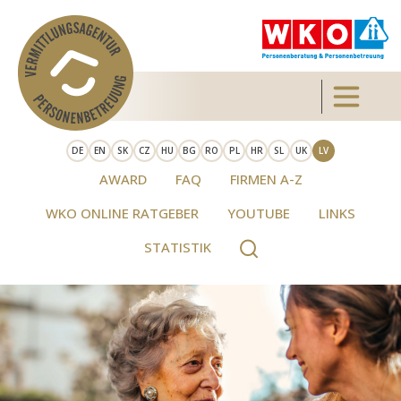
Skip to main content
Toggle 
DE
EN
SK
CZ
HU
BG
RO
PL
HR
SL
UK
LV
AWARD
FAQ
FIRMEN A-Z
WKO ONLINE RATGEBER
YOUTUBE
LINKS
STATISTIK