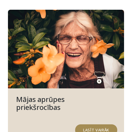
Mājas aprūpes
priekšrocības
LASĪT VAIRĀK