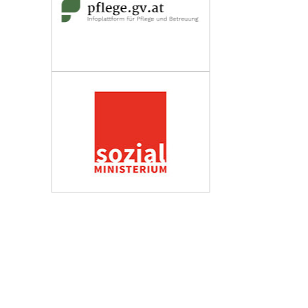
Wirtschaftskammer Österreich
Fachverband Personenberatung und
Personenbetreuung
Impressum
Datenschutzerklärung
Barrierefreiheit