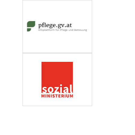
Wirtschaftskammer Österreich
Fachverband Personenberatung und
Personenbetreuung
Impressum
Datenschutzerklärung
Barrierefreiheit