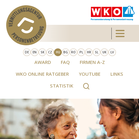
Skip to main content
Toggle 
DE
EN
SK
CZ
HU
BG
RO
PL
HR
SL
UK
LV
AWARD
FAQ
FIRMEN A-Z
WKO ONLINE RATGEBER
YOUTUBE
LINKS
STATISTIK