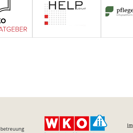
Im
nbetreuung