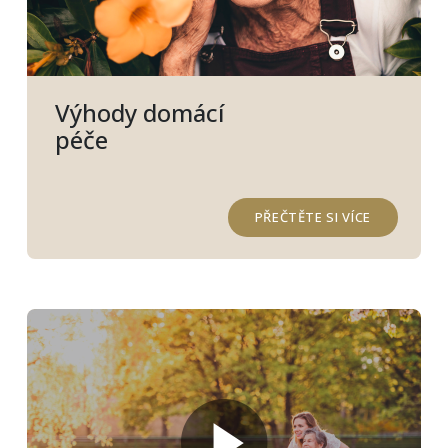
Výhody domácí
péče
PŘEČTĚTE SI VÍCE